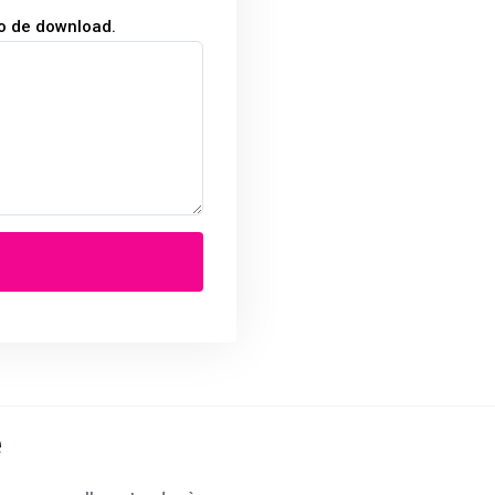
ão de download.
e