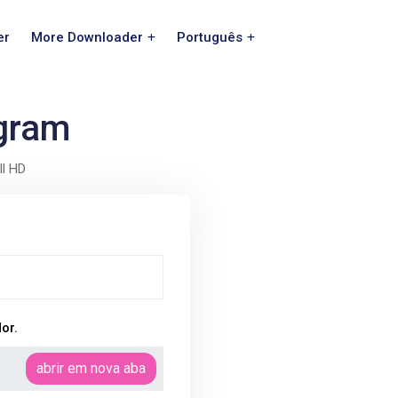
er
More Downloader
Português
agram
ll HD
or.
abrir em nova aba