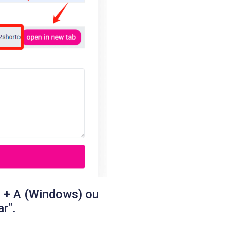
l + A (Windows) ou
r".