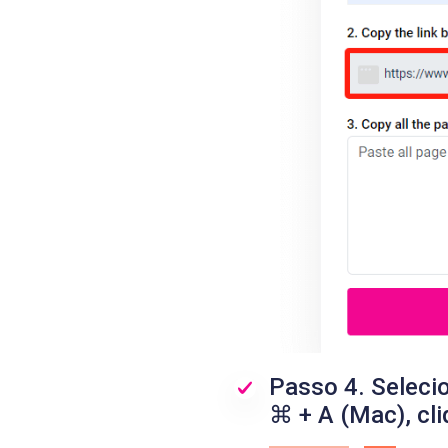
Passo 4. Seleci
⌘ + A (Mac), cli