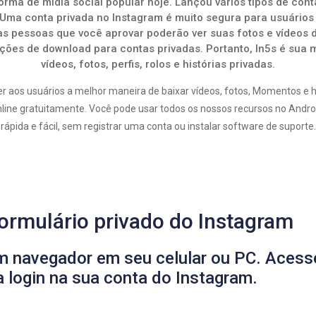
rma de mídia social popular hoje. Lançou vários tipos de con
Uma conta privada no Instagram é muito segura para usuários 
s pessoas que você aprovar poderão ver suas fotos e vídeos d
ões de download para contas privadas. Portanto, In5s é sua 
vídeos, fotos, perfis, rolos e histórias privadas.
r aos usuários a melhor maneira de baixar vídeos, fotos, Momentos e h
online gratuitamente. Você pode usar todos os nossos recursos no And
rápida e fácil, sem registrar uma conta ou instalar software de suporte.
ormulário privado do Instagram
m navegador em seu celular ou PC. Acess
 login na sua conta do Instagram.