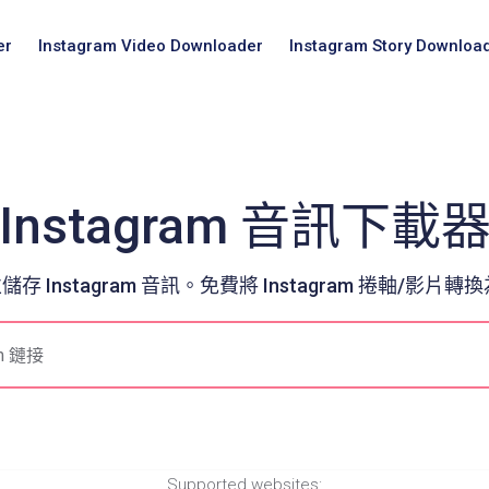
er
Instagram Video Downloader
Instagram Story Downloa
Instagram 音訊下載
存 Instagram 音訊。免費將 Instagram 捲軸/影片轉換
Supported websites: