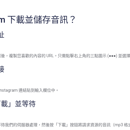
gram 下載並儲存音訊？
址
，複製您喜歡的內容的 URL。只需點擊右上角的三點圖示 (●●●) 並選
接
Instagram 連結貼到輸入欄位中。
下載」並等待
待我們的伺服器處理，然後按「下載」按鈕將請求資源的音訊（mp3 格