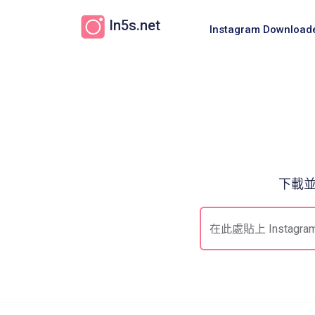
In5s.net
Instagram Download
下載並儲