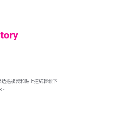
tory
，您可以透過複製和貼上連結輕鬆下
3。