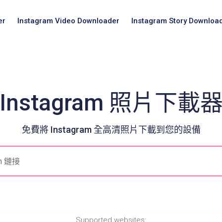
er
Instagram Video Downloader
Instagram Story Downloa
Instagram 照片下載
免費將 Instagram 全高清照片下載到您的設備
Supported websites: