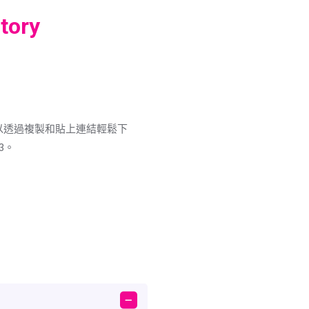
tory
，您可以透過複製和貼上連結輕鬆下
3。