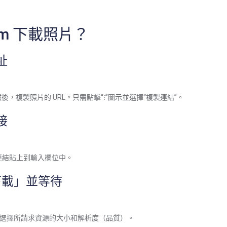
ram 下載照片？
址
，複製照片的 URL。只需點擊“⁝”圖示並選擇“複製連結”。
接
m 連結貼上到輸入欄位中。
下載」並等待
以選擇所請求資源的大小和解析度（品質）。